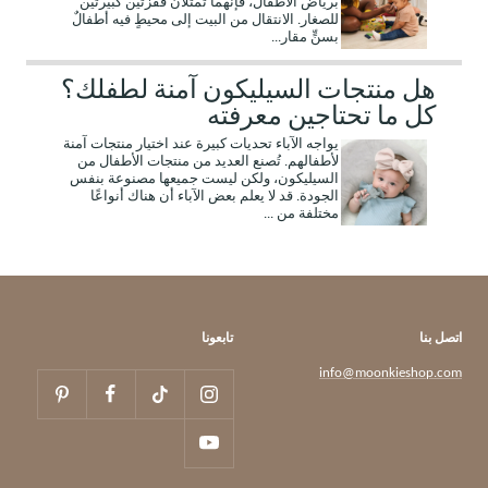
برياض الأطفال، فإنهما تمثّلان قفزتين كبيرتين
للصغار. الانتقال من البيت إلى محيطٍ فيه أطفالٌ
بسنٍّ مقار...
هل منتجات السيليكون آمنة لطفلك؟
كل ما تحتاجين معرفته
يواجه الآباء تحديات كبيرة عند اختيار منتجات آمنة
لأطفالهم. تُصنع العديد من منتجات الأطفال من
السيليكون، ولكن ليست جميعها مصنوعة بنفس
الجودة. قد لا يعلم بعض الآباء أن هناك أنواعًا
مختلفة من ...
اتصل بنا
تابعونا
info@moonkieshop.com