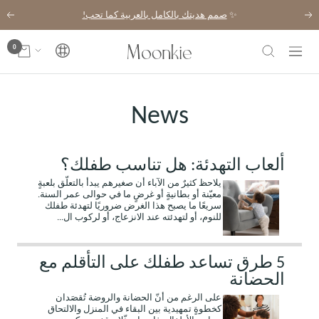
خطي
✨
صمم هديتك بالكامل بالعربية كما تحب!
السابق
التال
لى
حتوي
0
Moonkie
اللغة
التنقل
News
ألعاب التهدئة: هل تناسب طفلك؟
يلاحظ كثيرٌ من الآباء أن صغيرهم يبدأ بالتعلّق بلعبةٍ
معيّنة أو بطانيةٍ أو غرضٍ ما في حوالى عمر السنة.
سريعًا ما يصبح هذا الغرض ضروريًا لتهدئة طفلك
للنوم، أو لتهدئته عند الانزعاج، أو لركوب ال...
5 طرق تساعد طفلك على التأقلم مع
الحضانة
على الرغم من أنّ الحضانة والروضة تُقصَدان
كخطوةٍ تمهيدية بين البقاء في المنزل والالتحاق