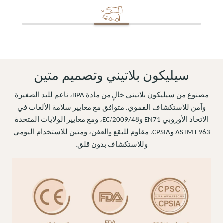
سيليكون بلاتيني وتصميم متين
مصنوع من سيليكون بلاتيني خالٍ من مادة BPA، ناعم لليد الصغيرة
وآمن للاستكشاف الفموي. متوافق مع معايير سلامة الألعاب في
الاتحاد الأوروبي EN71 و2009/48/EC، ومع معايير الولايات المتحدة
ASTM F963 وCPSIA. مقاوم للبقع والعفن، ومتين للاستخدام اليومي
وللاستكشاف بدون قلق.