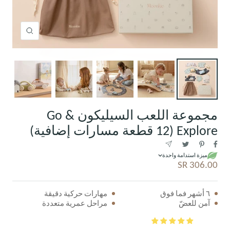
Zoom
مجموعة اللعب السيليكون Go &
Explore (12 قطعة مسارات إضافية)
ميزة استدامة واحدة
السعر
306.00 SR
المخفَّض
٦ أشهر فما فوق
مهارات حركية دقيقة
آمن للعضّ
مراحل عمرية متعددة