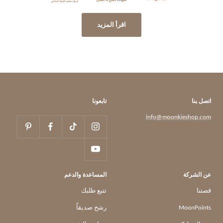
اقرأ المزيد
اتصل بنا
تابعونا
info@moonkieshop.com
عن الشركة
المساعدة والدعم
قصتنا
تتبع طلبك
MoonPoints
رشح صديقاً