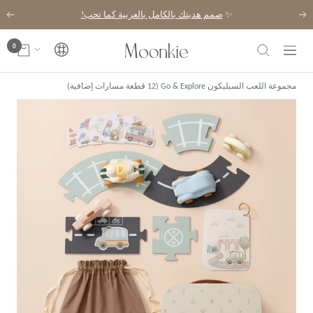
خطي
✨
صمم هديتك بالكامل بالعربية كما تحب!
السابق
التال
لى
حتوي
0
Moonkie
اللغة
التنقل
مجموعة اللعب السيليكون Go & Explore (12 قطعة مسارات إضافية)