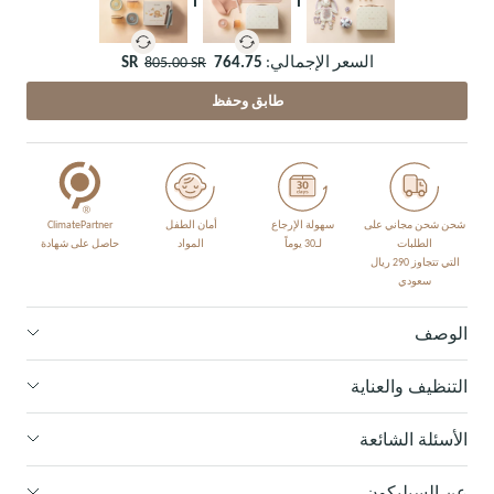
السعر الإجمالي:
764.75 SR
805.00 SR
طابق وحفظ
شحن شحن مجاني على
سهولة الإرجاع
أمان الطفل
ClimatePartner
الطلبات
لـ30 يوماً
المواد
حاصل على شهادة
التي تتجاوز 290 ريال
سعودي
الوصف
التنظيف والعناية
الأسئلة الشائعة
عن السيليكون