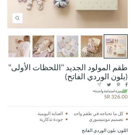
Zoom
طقم المولود الجديد "اللحظات الأولى"
(بلون الوردي الفاتح)
ميزة استدامة واحدة
السعر
326.00 SR
المخفَّض
كل ما تحتاجه في طقم واحد
العناية اليومية
تصميم مونتيسوري
جودة تذكارية
اللون:
بلون الوردي الفاتح