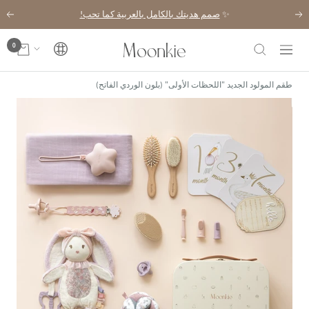
خطي
✨
صمم هديتك بالكامل بالعربية كما تحب!
السابق
التال
لى
حتوي
0
Moonkie
اللغة
التنقل
طقم المولود الجديد "اللحظات الأولى" (بلون الوردي الفاتح)