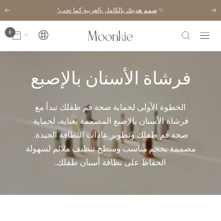
خطي
✨
صمم هديتك بالكامل بالعربية كما تحب!
السابق
التال
لى
حتوي
0
Moonkie
اللغة
التنقل
فرشاة الأسنان بالإصبع
الخطوة الأولى لحماية صحة فم طفلك تبدأ مع
فرشاة الأسنان بالإصبع المصممة بعناية، لحماية
صحة فم طفلك وتطوير عادات النظافة الجيدة.
مصممة بحجم مناسب وسطح تنظيف ملائم لسهولة
الحفاظ على نظافة أسنان طفلك.