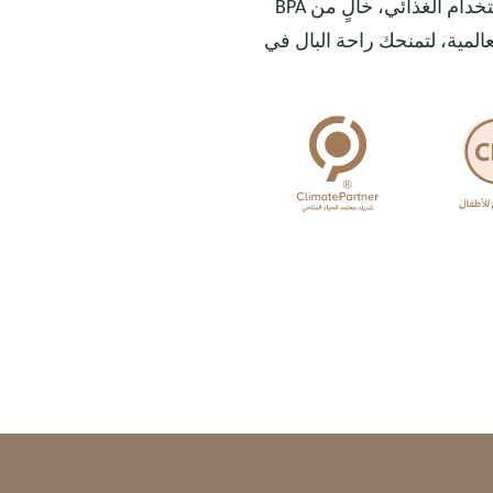
في Moonkie، نضع سلامة طفلك في مقدمة كل ما نصمّمه. نستخدم سيليكون مخصص للاستخدام الغذائي، خالٍ من BPA
لعالمية، لتمنحك راحة البال في