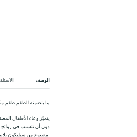
الوصف
الأسئلة 
ما يتضمنه الطقم طقم مكون من 1× وعاء شفط و1× مل
دون أن تتسبب في روائح غي