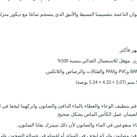
ن الناعمة بتصميمنا البسيط والأنيق الذي ينسجم تمامًا مع ديكور منزل
ؤهل للاستعمال الغذائي بنسبة 100%
قم بتنظيف الوعاء والغطاء بالماء الدافئ والصابون واتركهما ليجفا في 
ضمان عمل الكأس الماص بشكل صحيح.
طاء منقوعين في الماء والصابون لأن ذلك سيترك بقايا الصابون.
فئ وصابون واتركه ليجف في الهواء، أو اغسله في غسالة الصحون على 