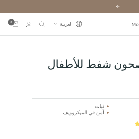
التالي
0
اللغة
العربية
حون شفط للأطفال
ثبات
آمن في الميكروويف