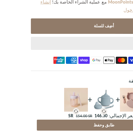
مع عملية الشراء الخاصة بك!
إنشاء
خول
أضِف للسلة
قة
+
+
ر الإجمالي:
146.30 SR
154.00 SR
طابق وحفظ