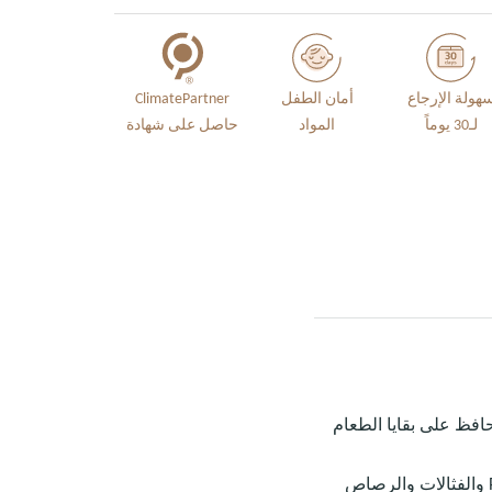
هولة الإرجاع
أمان الطفل
ClimatePartner
لـ30 يوماً
المواد
حاصل على شهادة
ه في مكانه، وغطاء يحافظ على بقايا الطعام
مصنوع من سيليكون بلاتيني مخصص للاستخدام الغذائي بنسبة 100٪، وخالٍ من BPA وPVC وPFAS والفثالات والرصاص