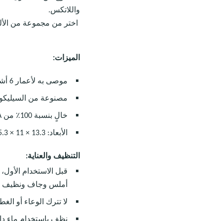
واللاتكس.
اختر من مجموعة من الألوا
الميزات:
موصى به لأعمار 6 أشهر فأكثر
مصنوعة من السيليكون م
خالٍ بنسبة 100٪ من BPA وPVC وPFAS والفثالات والرصاص واللاتكس.
الأبعاد: 13.3 × 11 × 5.3 سم‎ (5.24 × 4.33 × 2.07 بوصة)
التنظيف والعناية:
قبل الاستخدام الأول، 
أملس وجاف ونظيف ل
لا تترك الوعاء أو الغ
نظف باستخدام ماء دا