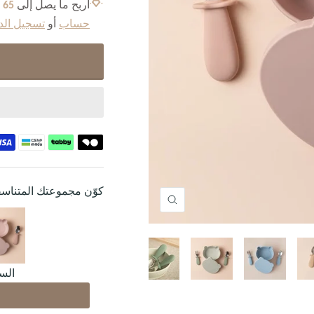
اربح ما يصل إلى
65
MoonPoints
حساب
أو
تسجيل الد
كوّن مجموعتك المتناس
Zoom
السع