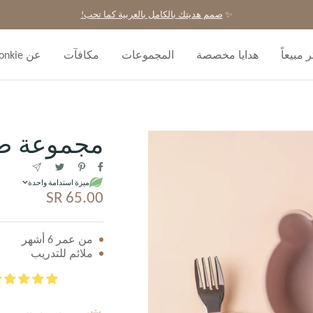
✨
صمم هديتك بالكامل بالعربية كما تحب!
ر مبيعاً
هدايا مخصصة
المجموعات
مكافآت
عن Moonkie
مجموعة ص
ميزة استدامة واحدة
السعر
65.00 SR
المخفَّض
من عمر 6 أشهر
ملائم للتدريب